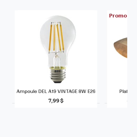
Promo
Ampoule DEL A19 VINTAGE 8W E26
Plafonn
Prix
Prix
7,99 $
123,