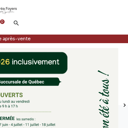
0

e après-vente
