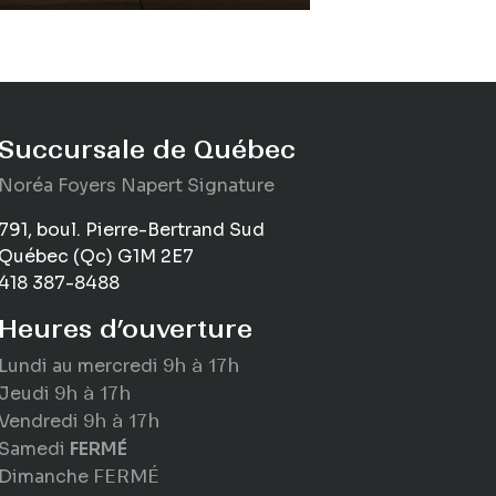
Succursale de Québec
Noréa Foyers Napert Signature
791, boul. Pierre-Bertrand Sud
Québec (Qc) G1M 2E7
418 387-8488
Heures d’ouverture
Lundi au mercredi
9h à 17h
Jeudi
9h à 17h
Vendredi
9h à 17h
Samedi
FERMÉ
Dimanche
FERMÉ