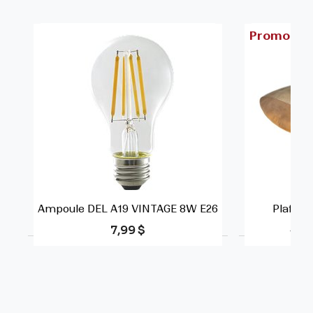
Promo
Ampoule DEL A19 VINTAGE 8W E26
Plafonn
Prix
Prix
7,99 $
123,