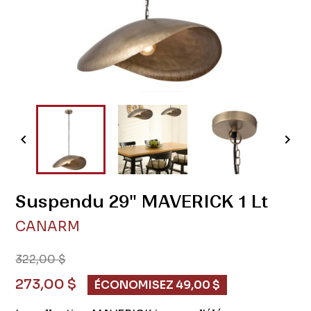


Suspendu 29" MAVERICK 1 Lt
CANARM
322,00 $
273,00 $
ÉCONOMISEZ 49,00 $