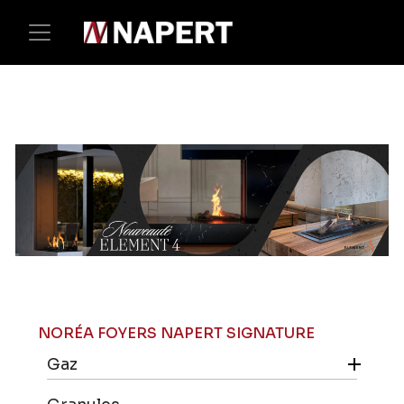
NORÉA FOYERS NAPERT SIGNATURE

Gaz