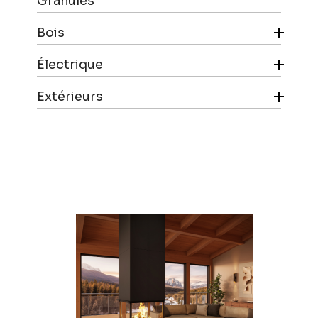
Granules

Bois

Électrique

Extérieurs