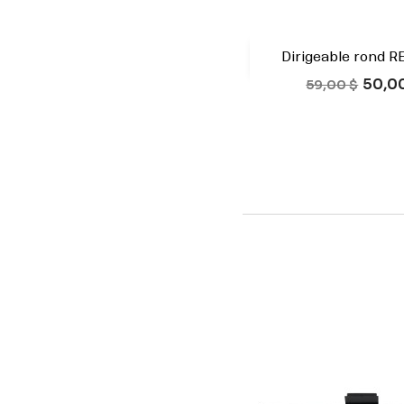
Dirigeable rond 

Aperçu rap
Prix de base
Prix
50,0
Noir
59,00 $