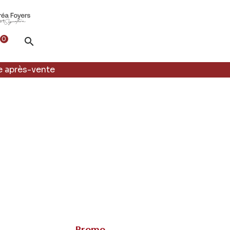
0

e après-vente
Promo