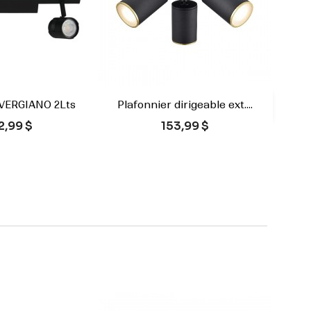
 VERGIANO 2Lts
Plafonnier dirigeable ext....

rçu rapide
Aperçu rapide
ix
Prix
2,99 $
153,99 $
Blanc
Noir
Noir