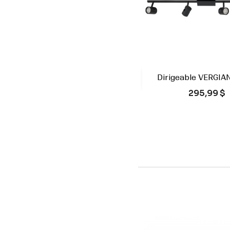
Dirigeable VERGIA

Aperçu rap
Prix
295,99 $
Blanc
Noi