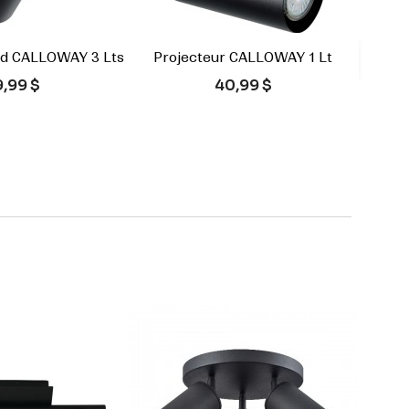
nd CALLOWAY 3 Lts
Projecteur CALLOWAY 1 Lt

rçu rapide
Aperçu rapide
ix
Prix
9,99 $
40,99 $
Blanc
Noir
Blanc
Noir