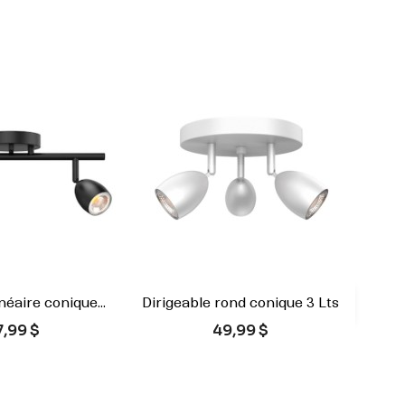
néaire conique...
Dirigeable rond conique 3 Lts

rçu rapide
Aperçu rapide
ix
Prix
7,99 $
49,99 $
Blanc
Noir
Blanc
Noir