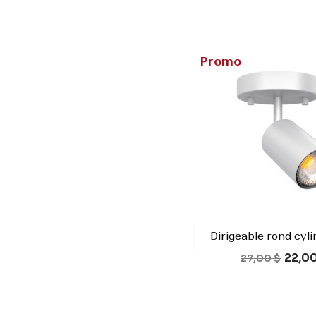
Promo
Dirigeable rond cylin

Aperçu rap
Prix de base
Prix
22,00
Blanc
Noi
27,00 $