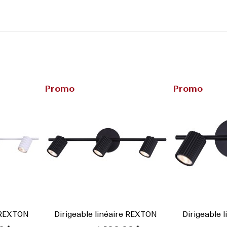
Promo
Promo
e REXTON
Dirigeable linéaire REXTON
Dirigeable 


ide
Aperçu rapide
Ape