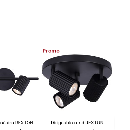
Promo
linéaire REXTON
Dirigeable rond REXTON

rçu rapide
Aperçu rapide