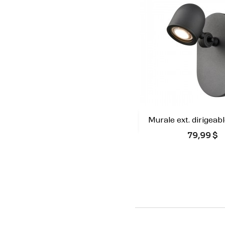
Murale ext. dirigeabl

Aperçu rap
Prix
79,99 $
Noir