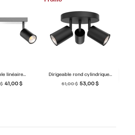
le linéaire...
Dirigeable rond cylindrique...

rçu rapide
Aperçu rapide
de base
Prix
Prix de base
Prix
41,00 $
53,00 $
Blanc
Noir
Blanc
Noir
 $
61,00 $