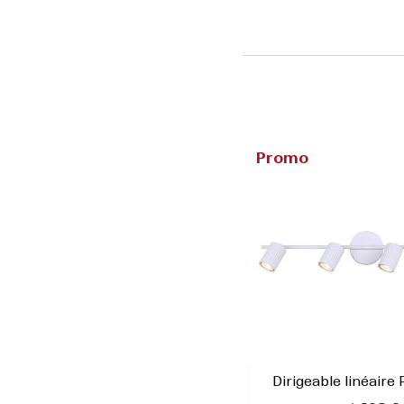
Promo
Dirigeable linéair

Aperçu rap