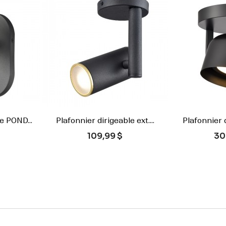
e POND...
Plafonnier dirigeable ext....
Plafonnier d


ide
Aperçu rapide
Ape
Prix
Pri
109,99 $
30
Noir