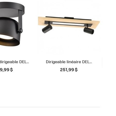
irigeable DEL...
Dirigeable linéaire DEL...

rçu rapide
Aperçu rapide
x
Prix
9,99 $
251,99 $
Blanc
Noir
Noir et Bois