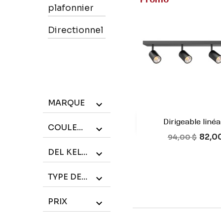
plafonnier
Directionnel
MARQUE

Dirigeable linéai

Aperçu rap
COULEUR

Prix de base
Prix
82,0
Blanc
Noi
94,00 $
DEL KELVIN

TYPE DE VERRE

PRIX
