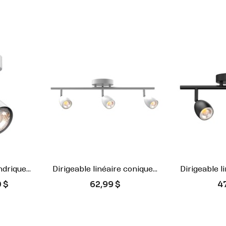
drique...
Dirigeable linéaire conique...
Dirigeable li


ide
Aperçu rapide
Ape
Prix
Pr
 $
62,99 $
4
r
Blanc
Noir