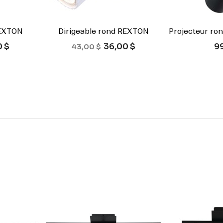
REXTON
Dirigeable rond REXTON
Projecteur ro


ide
Aperçu rapide
Ape
Prix de base
Prix
Pr
0 $
36,00 $
9
Blanc
Noir
43,00 $