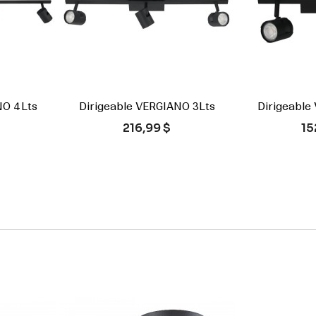
NO 4Lts
Dirigeable VERGIANO 3Lts
Dirigeable


ide
Aperçu rapide
Ape
Prix
Pr
216,99 $
15
r
Blanc
Noir