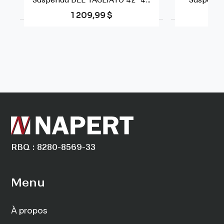
Suspendu DEL TAGLIATO 42" 4...
Suspendu
Prix
1 209,99 $
RBQ : 8280-8569-33
Menu
À propos