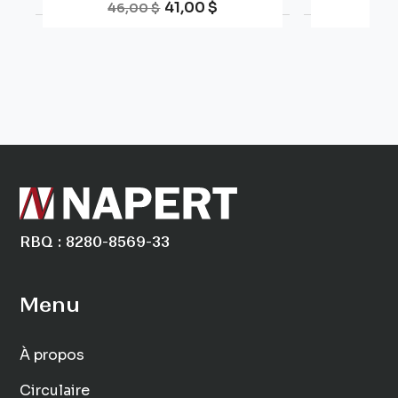
Prix de base
Prix
Pri
41,00 $
46,00 $
70,
RBQ : 8280-8569-33
Menu
À propos
Circulaire