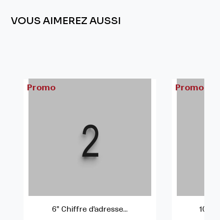
VOUS AIMEREZ AUSSI
Promo
Promo
6" Chiffre d'adresse...
10" Ch