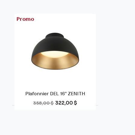
Promo
Plafonnier DEL 16'' ZENITH
Prix de base
Prix
322,00 $
358,00 $