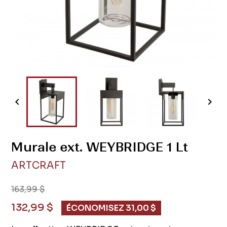


Murale ext. WEYBRIDGE 1 Lt
ARTCRAFT
163,99 $
132,99 $
ÉCONOMISEZ 31,00 $